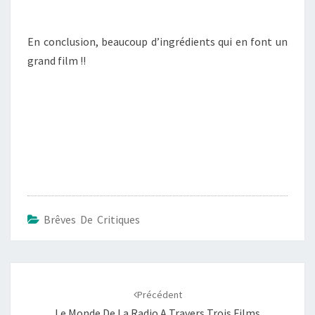
En conclusion, beaucoup d’ingrédients qui en font un
grand film !!
Brêves De Critiques
Navigation
d'article
Précédent
Le Monde De La Radio A Travers Trois Films