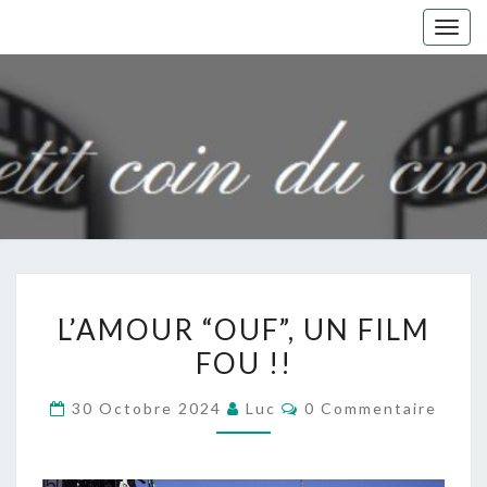
Togg
navig
L’AMOUR
L’AMOUR “OUF”, UN FILM
“OUF”,
FOU !!
UN
FILM
Commentaires
30 Octobre 2024
Luc
0 Commentaire
FOU
!!