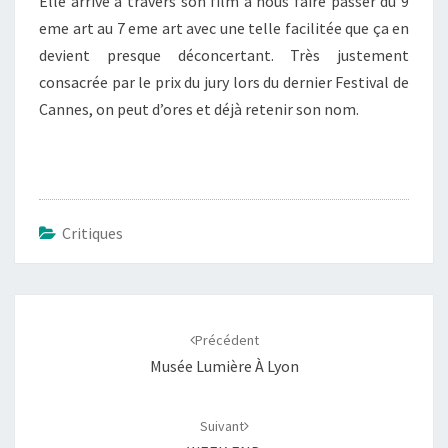
Elle arrive à travers son film à nous faire passer du 9
eme art au 7 eme art avec une telle facilitée que ça en
devient presque déconcertant. Très justement
consacrée par le prix du jury lors du dernier Festival de
Cannes, on peut d’ores et déjà retenir son nom.
Critiques
Navigation
d'article
Précédent
Musée Lumière À Lyon
Suivant