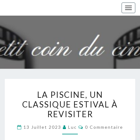
Togg
navig
LA
LA PISCINE, UN
PISCINE,
CLASSIQUE ESTIVAL À
UN
REVISITER
CLASSIQUE
ESTIVAL
Commentaires
13 Juillet 2023
Luc
0 Commentaire
À
REVISITER