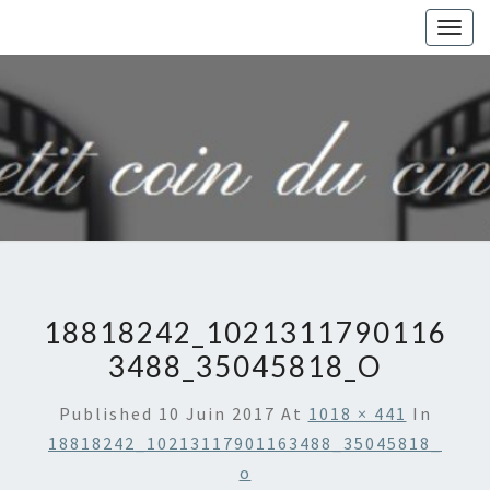
Togg
navig
18818242_1021311790116
3488_35045818_O
Published
10 Juin 2017
At
1018 × 441
In
18818242_10213117901163488_35045818_
O